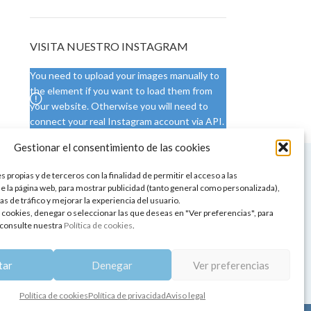
VISITA NUESTRO INSTAGRAM
You need to upload your images manually to
the element if you want to load them from
your website. Otherwise you will need to
connect your real Instagram account via API.
Gestionar el consentimiento de las cookies
 NUESTRA SEDE
CONDICIONES DE USO
 propias y de terceros con la finalidad de permitir el acceso a las
ica
Condiciones generales
e la página web, para mostrar publicidad (tanto general como personalizada),
de aromaterapia
Cambios y devoluciones
as de tráfico y mejorar la experiencia del usuario.
tos de belleza
Formas de pago
 cookies, denegar o seleccionar las que deseas en "Ver preferencias", para
Formas de envío
consulte nuestra
Política de cookies
.
 y showrooms
¿Tienes alguna duda?
pia y bienestar
tar
Denegar
Ver preferencias
Política de cookies
Política de privacidad
Aviso legal