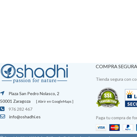
COMPRA SEGUR
Tienda segura con con
Plaza San Pedro Nolasco, 2
50001 Zaragoza
[ Abrir en GoogleMaps ]
976 282 467
info@oshadhi.es
Paga tu compra de fo