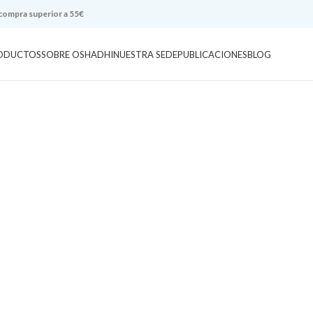
 compra superior a 55€
ODUCTOS
SOBRE OSHADHI
NUESTRA SEDE
PUBLICACIONES
BLOG