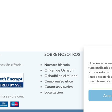
A
SOBRE NOSOTROS
VISÍTA
Utilizamos cookies
exión cifrada:
Nuestra historia
Tienda fís
funcionalidades d
Origen de Oshadhi
Talleres 
extraer estadístic
Oshadhi en el mundo
Tratamien
Puede aceptar las
Compromiso ético
Ayurveda
más información 
Garantías y avales
Jornadas
Localización
Aromatera
Acep
rma segura con: