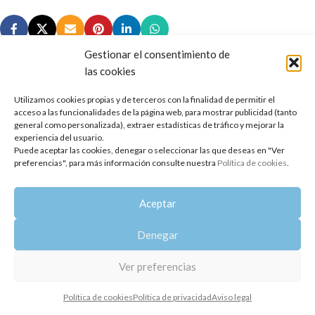
Gestionar el consentimiento de
las cookies
Utilizamos cookies propias y de terceros con la finalidad de permitir el
Copyright 2014-2025
Oshadhi España
.
acceso a las funcionalidades de la página web, para mostrar publicidad (tanto
Todos los derechos reservados.
general como personalizada), extraer estadísticas de tráfico y mejorar la
experiencia del usuario.
Puede aceptar las cookies, denegar o seleccionar las que deseas en "Ver
Política de privacidad
|
Aviso legal
|
Política de cookies
preferencias", para más información consulte nuestra
Política de cookies
.
Aceptar
Denegar
Ver preferencias
Política de cookies
Política de privacidad
Aviso legal