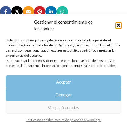
Gestionar el consentimiento de
las cookies
Utilizamos cookies propias y de terceros con la finalidad de permitir el
Copyright 2014-2025
Oshadhi España
.
acceso a las funcionalidades de la página web, para mostrar publicidad (tanto
Todos los derechos reservados.
general como personalizada), extraer estadísticas de tráfico y mejorar la
experiencia del usuario.
Puede aceptar las cookies, denegar o seleccionar las que deseas en "Ver
Política de privacidad
|
Aviso legal
|
Política de cookies
preferencias", para más información consulte nuestra
Política de cookies
.
Aceptar
Denegar
Ver preferencias
Política de cookies
Política de privacidad
Aviso legal