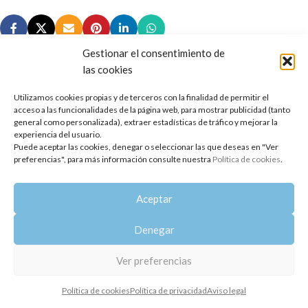
Gestionar el consentimiento de
las cookies
Utilizamos cookies propias y de terceros con la finalidad de permitir el
Copyright 2014-2025
Oshadhi España
.
acceso a las funcionalidades de la página web, para mostrar publicidad (tanto
Todos los derechos reservados.
general como personalizada), extraer estadísticas de tráfico y mejorar la
experiencia del usuario.
Puede aceptar las cookies, denegar o seleccionar las que deseas en "Ver
Política de privacidad
|
Aviso legal
|
Política de cookies
preferencias", para más información consulte nuestra
Política de cookies
.
Aceptar
Denegar
Ver preferencias
Política de cookies
Política de privacidad
Aviso legal