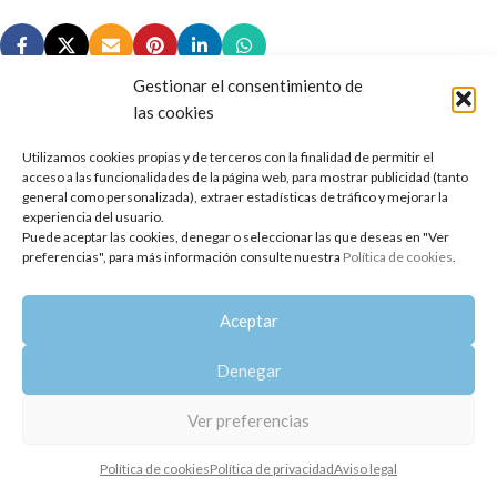
Gestionar el consentimiento de
las cookies
Utilizamos cookies propias y de terceros con la finalidad de permitir el
Copyright 2014-2025
Oshadhi España
.
acceso a las funcionalidades de la página web, para mostrar publicidad (tanto
Todos los derechos reservados.
general como personalizada), extraer estadísticas de tráfico y mejorar la
experiencia del usuario.
Puede aceptar las cookies, denegar o seleccionar las que deseas en "Ver
Política de privacidad
|
Aviso legal
|
Política de cookies
preferencias", para más información consulte nuestra
Política de cookies
.
Aceptar
Denegar
Ver preferencias
Política de cookies
Política de privacidad
Aviso legal