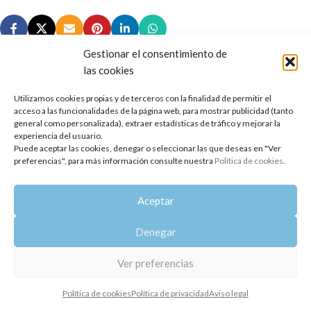
Gestionar el consentimiento de
las cookies
Utilizamos cookies propias y de terceros con la finalidad de permitir el
Copyright 2014-2025
Oshadhi España
.
acceso a las funcionalidades de la página web, para mostrar publicidad (tanto
Todos los derechos reservados.
general como personalizada), extraer estadísticas de tráfico y mejorar la
experiencia del usuario.
Puede aceptar las cookies, denegar o seleccionar las que deseas en "Ver
Política de privacidad
|
Aviso legal
|
Política de cookies
preferencias", para más información consulte nuestra
Política de cookies
.
Aceptar
Denegar
Ver preferencias
Política de cookies
Política de privacidad
Aviso legal