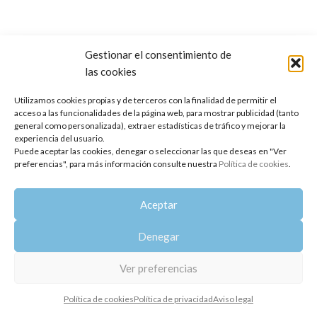
Gestionar el consentimiento de
las cookies
Copyright 2014-2025
Oshadhi España
.
Todos los derechos reservados.
Utilizamos cookies propias y de terceros con la finalidad de permitir el
acceso a las funcionalidades de la página web, para mostrar publicidad (tanto
Política de privacidad
|
Aviso legal
|
Política de cookies
general como personalizada), extraer estadísticas de tráfico y mejorar la
experiencia del usuario.
Puede aceptar las cookies, denegar o seleccionar las que deseas en "Ver
preferencias", para más información consulte nuestra
Política de cookies
.
Aceptar
Denegar
Ver preferencias
Política de cookies
Política de privacidad
Aviso legal