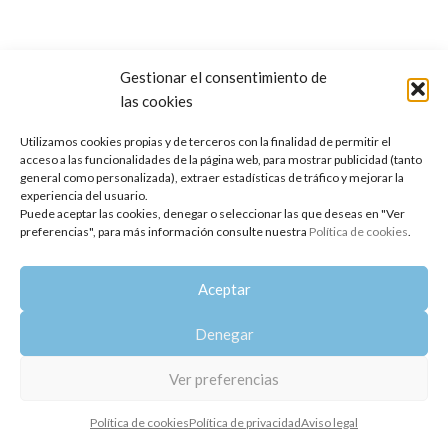
Gestionar el consentimiento de
las cookies
Copyright 2014-2025
Oshadhi España
.
Todos los derechos reservados.
Utilizamos cookies propias y de terceros con la finalidad de permitir el
acceso a las funcionalidades de la página web, para mostrar publicidad (tanto
Política de privacidad
|
Aviso legal
|
Política de cookies
general como personalizada), extraer estadísticas de tráfico y mejorar la
experiencia del usuario.
Puede aceptar las cookies, denegar o seleccionar las que deseas en "Ver
preferencias", para más información consulte nuestra
Política de cookies
.
Aceptar
Denegar
Ver preferencias
Política de cookies
Política de privacidad
Aviso legal