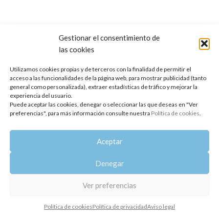
Gestionar el consentimiento de
las cookies
Copyright 2014-2025
Oshadhi España
.
Todos los derechos reservados.
Utilizamos cookies propias y de terceros con la finalidad de permitir el
acceso a las funcionalidades de la página web, para mostrar publicidad (tanto
Política de privacidad
|
Aviso legal
|
Política de cookies
general como personalizada), extraer estadísticas de tráfico y mejorar la
experiencia del usuario.
Puede aceptar las cookies, denegar o seleccionar las que deseas en "Ver
preferencias", para más información consulte nuestra
Política de cookies
.
Aceptar
Denegar
Ver preferencias
Política de cookies
Política de privacidad
Aviso legal