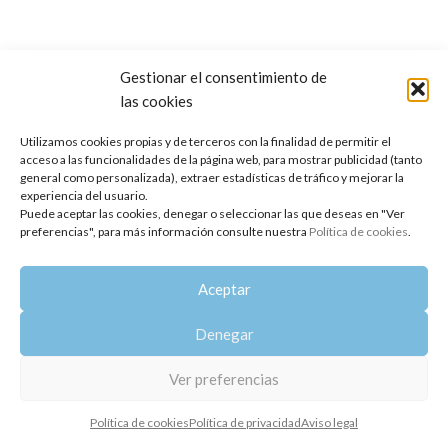
Gestionar el consentimiento de
las cookies
Copyright 2014-2025
Oshadhi España
.
Todos los derechos reservados.
Utilizamos cookies propias y de terceros con la finalidad de permitir el
acceso a las funcionalidades de la página web, para mostrar publicidad (tanto
Política de privacidad
|
Aviso legal
|
Política de cookies
general como personalizada), extraer estadísticas de tráfico y mejorar la
experiencia del usuario.
Puede aceptar las cookies, denegar o seleccionar las que deseas en "Ver
preferencias", para más información consulte nuestra
Política de cookies
.
Aceptar
Denegar
Ver preferencias
Política de cookies
Política de privacidad
Aviso legal