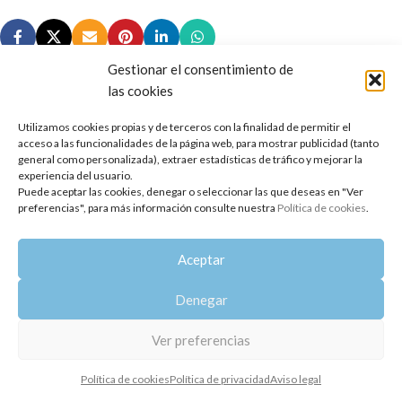
Gestionar el consentimiento de
las cookies
Utilizamos cookies propias y de terceros con la finalidad de permitir el
Copyright 2014-2025
Oshadhi España
.
acceso a las funcionalidades de la página web, para mostrar publicidad (tanto
Todos los derechos reservados.
general como personalizada), extraer estadísticas de tráfico y mejorar la
experiencia del usuario.
Puede aceptar las cookies, denegar o seleccionar las que deseas en "Ver
Política de privacidad
|
Aviso legal
|
Política de cookies
preferencias", para más información consulte nuestra
Política de cookies
.
Aceptar
Denegar
Ver preferencias
Política de cookies
Política de privacidad
Aviso legal