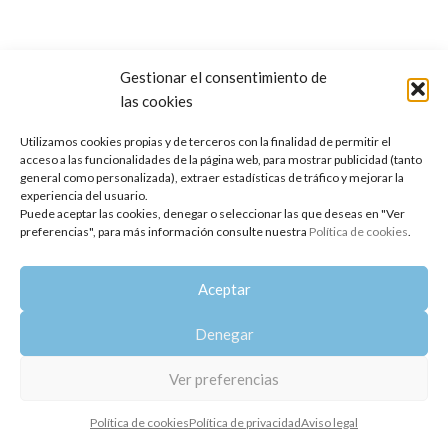
Gestionar el consentimiento de
las cookies
Copyright 2014-2025
Oshadhi España
.
Todos los derechos reservados.
Utilizamos cookies propias y de terceros con la finalidad de permitir el
acceso a las funcionalidades de la página web, para mostrar publicidad (tanto
Política de privacidad
|
Aviso legal
|
Política de cookies
general como personalizada), extraer estadísticas de tráfico y mejorar la
experiencia del usuario.
Puede aceptar las cookies, denegar o seleccionar las que deseas en "Ver
preferencias", para más información consulte nuestra
Política de cookies
.
Aceptar
Denegar
Ver preferencias
Política de cookies
Política de privacidad
Aviso legal