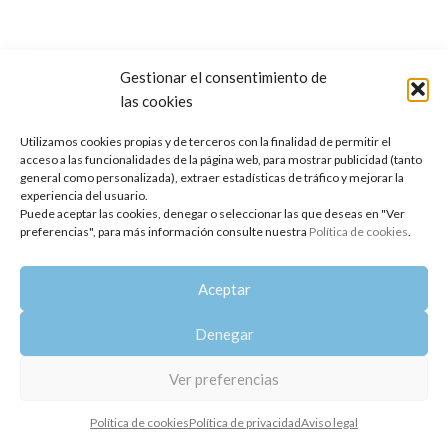
Gestionar el consentimiento de
las cookies
Copyright 2014-2025
Oshadhi España
.
Todos los derechos reservados.
Utilizamos cookies propias y de terceros con la finalidad de permitir el
acceso a las funcionalidades de la página web, para mostrar publicidad (tanto
Política de privacidad
|
Aviso legal
|
Política de cookies
general como personalizada), extraer estadísticas de tráfico y mejorar la
experiencia del usuario.
Puede aceptar las cookies, denegar o seleccionar las que deseas en "Ver
preferencias", para más información consulte nuestra
Política de cookies
.
Aceptar
Denegar
Ver preferencias
Política de cookies
Política de privacidad
Aviso legal