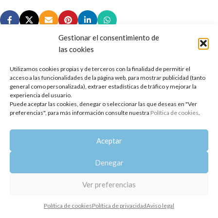
Gestionar el consentimiento de
las cookies
Utilizamos cookies propias y de terceros con la finalidad de permitir el
Copyright 2014-2025
Oshadhi España
.
acceso a las funcionalidades de la página web, para mostrar publicidad (tanto
Todos los derechos reservados.
general como personalizada), extraer estadísticas de tráfico y mejorar la
experiencia del usuario.
Puede aceptar las cookies, denegar o seleccionar las que deseas en "Ver
Política de privacidad
|
Aviso legal
|
Política de cookies
preferencias", para más información consulte nuestra
Política de cookies
.
Aceptar
Denegar
Ver preferencias
Política de cookies
Política de privacidad
Aviso legal