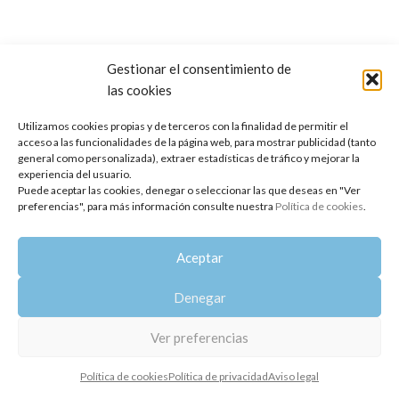
Gestionar el consentimiento de
las cookies
Copyright 2014-2025
Oshadhi España
.
Todos los derechos reservados.
Utilizamos cookies propias y de terceros con la finalidad de permitir el
acceso a las funcionalidades de la página web, para mostrar publicidad (tanto
Política de privacidad
|
Aviso legal
|
Política de cookies
general como personalizada), extraer estadísticas de tráfico y mejorar la
experiencia del usuario.
Puede aceptar las cookies, denegar o seleccionar las que deseas en "Ver
preferencias", para más información consulte nuestra
Política de cookies
.
Aceptar
Denegar
Ver preferencias
Política de cookies
Política de privacidad
Aviso legal