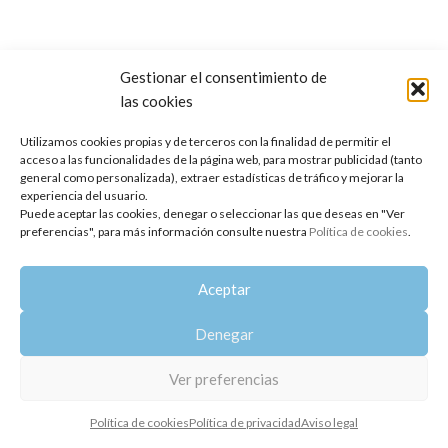
Gestionar el consentimiento de
las cookies
Copyright 2014-2025
Oshadhi España
.
Todos los derechos reservados.
Utilizamos cookies propias y de terceros con la finalidad de permitir el
acceso a las funcionalidades de la página web, para mostrar publicidad (tanto
Política de privacidad
|
Aviso legal
|
Política de cookies
general como personalizada), extraer estadísticas de tráfico y mejorar la
experiencia del usuario.
Puede aceptar las cookies, denegar o seleccionar las que deseas en "Ver
preferencias", para más información consulte nuestra
Política de cookies
.
Aceptar
Denegar
Ver preferencias
Política de cookies
Política de privacidad
Aviso legal