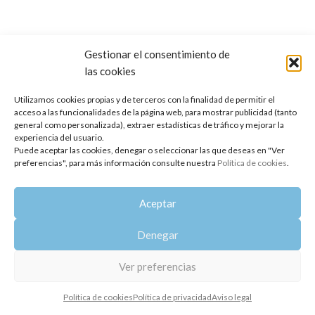
Gestionar el consentimiento de
las cookies
Copyright 2014-2025
Oshadhi España
.
Todos los derechos reservados.
Utilizamos cookies propias y de terceros con la finalidad de permitir el
acceso a las funcionalidades de la página web, para mostrar publicidad (tanto
Política de privacidad
|
Aviso legal
|
Política de cookies
general como personalizada), extraer estadísticas de tráfico y mejorar la
experiencia del usuario.
Puede aceptar las cookies, denegar o seleccionar las que deseas en "Ver
preferencias", para más información consulte nuestra
Política de cookies
.
Aceptar
Denegar
Ver preferencias
Política de cookies
Política de privacidad
Aviso legal