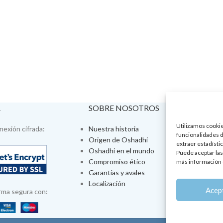
A
SOBRE NOSOTROS
VISÍTA
Utilizamos cookies
exión cifrada:
Nuestra historia
Tienda fís
funcionalidades d
Origen de Oshadhi
Talleres 
extraer estadístic
Oshadhi en el mundo
Tratamien
Puede aceptar las
Compromiso ético
Ayurveda
más información 
Garantías y avales
Jornadas
Localización
Aromatera
Acep
rma segura con: