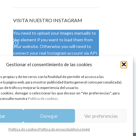
VISITA NUESTRO INSTAGRAM
You need to upload your images manually to
the element if you want to load them from
your website. Otherwise you will need to
connect your real Instagram account via API.
Gestionar el consentimiento de las cookies
 NUESTRA SEDE
CONDICIONES DE USO
 propias y de terceros con la finalidad de permitir el acceso a las
ica
Condiciones generales
e la página web, para mostrar publicidad (tanto general como personalizada),
de aromaterapia
Cambios y devoluciones
as de tráfico y mejorar la experiencia del usuario.
tos de belleza
Formas de pago
 cookies, denegar o seleccionar las que deseas en "Ver preferencias", para
Formas de envío
consulte nuestra
Política de cookies
.
 y showrooms
¿Tienes alguna duda?
pia y bienestar
tar
Denegar
Ver preferencias
Política de cookies
Política de privacidad
Aviso legal