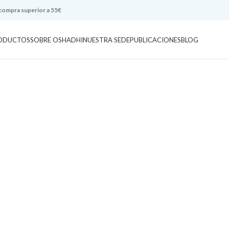
 compra superior a 55€
ODUCTOS
SOBRE OSHADHI
NUESTRA SEDE
PUBLICACIONES
BLOG