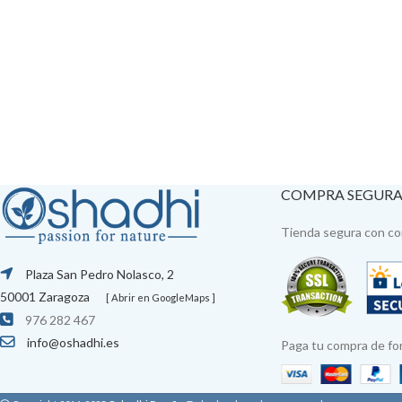
COMPRA SEGUR
Tienda segura con con
Plaza San Pedro Nolasco, 2
50001 Zaragoza
[ Abrir en GoogleMaps ]
976 282 467
info@oshadhi.es
Paga tu compra de fo