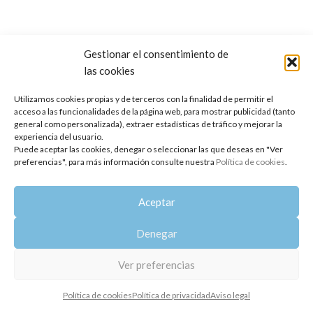
Gestionar el consentimiento de
las cookies
Copyright 2014-2025
Oshadhi España
.
Todos los derechos reservados.
Utilizamos cookies propias y de terceros con la finalidad de permitir el
acceso a las funcionalidades de la página web, para mostrar publicidad (tanto
Política de privacidad
|
Aviso legal
|
Política de cookies
general como personalizada), extraer estadísticas de tráfico y mejorar la
experiencia del usuario.
Puede aceptar las cookies, denegar o seleccionar las que deseas en "Ver
preferencias", para más información consulte nuestra
Política de cookies
.
Aceptar
Denegar
Ver preferencias
Política de cookies
Política de privacidad
Aviso legal