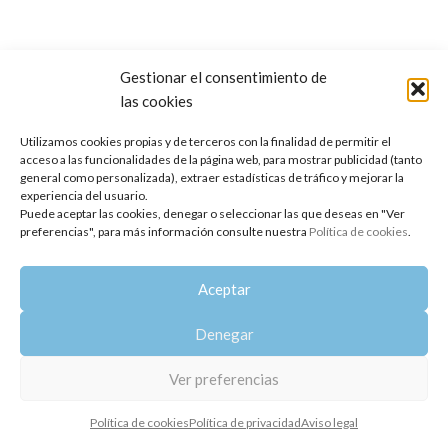
Gestionar el consentimiento de
las cookies
Copyright 2014-2025
Oshadhi España
.
Todos los derechos reservados.
Utilizamos cookies propias y de terceros con la finalidad de permitir el
acceso a las funcionalidades de la página web, para mostrar publicidad (tanto
Política de privacidad
|
Aviso legal
|
Política de cookies
general como personalizada), extraer estadísticas de tráfico y mejorar la
experiencia del usuario.
Puede aceptar las cookies, denegar o seleccionar las que deseas en "Ver
preferencias", para más información consulte nuestra
Política de cookies
.
Aceptar
Denegar
Ver preferencias
Política de cookies
Política de privacidad
Aviso legal