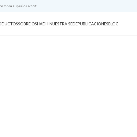
 compra superior a 55€
ODUCTOS
SOBRE OSHADHI
NUESTRA SEDE
PUBLICACIONES
BLOG