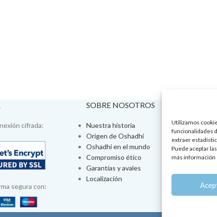
A
SOBRE NOSOTROS
VISÍTA
Utilizamos cookies
exión cifrada:
Nuestra historia
Tienda fís
funcionalidades d
Origen de Oshadhi
Talleres 
extraer estadístic
Oshadhi en el mundo
Tratamien
Puede aceptar las
Compromiso ético
Ayurveda
más información 
Garantías y avales
Jornadas
Localización
Aromatera
Acep
rma segura con: