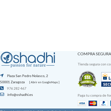
COMPRA SEGUR
Tienda segura con con
Plaza San Pedro Nolasco, 2
50001 Zaragoza
[ Abrir en GoogleMaps ]
976 282 467
info@oshadhi.es
Paga tu compra de fo