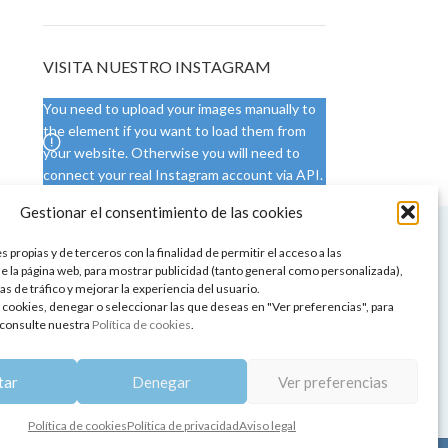
VISITA NUESTRO INSTAGRAM
You need to upload your images manually to
the element if you want to load them from
your website. Otherwise you will need to
connect your real Instagram account via API.
Gestionar el consentimiento de las cookies
 NUESTRA SEDE
CONDICIONES DE USO
 propias y de terceros con la finalidad de permitir el acceso a las
ica
Condiciones generales
e la página web, para mostrar publicidad (tanto general como personalizada),
de aromaterapia
Cambios y devoluciones
as de tráfico y mejorar la experiencia del usuario.
tos de belleza
Formas de pago
 cookies, denegar o seleccionar las que deseas en "Ver preferencias", para
Formas de envío
consulte nuestra
Política de cookies
.
 y showrooms
¿Tienes alguna duda?
pia y bienestar
tar
Denegar
Ver preferencias
Política de cookies
Política de privacidad
Aviso legal