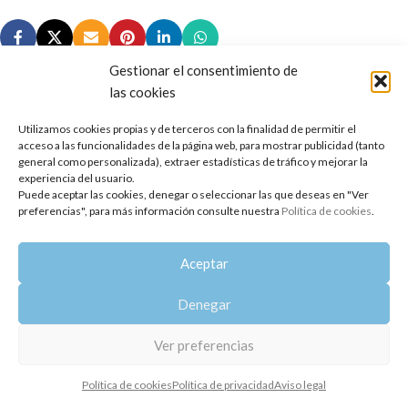
Gestionar el consentimiento de
las cookies
Utilizamos cookies propias y de terceros con la finalidad de permitir el
Copyright 2014-2025
Oshadhi España
.
acceso a las funcionalidades de la página web, para mostrar publicidad (tanto
Todos los derechos reservados.
general como personalizada), extraer estadísticas de tráfico y mejorar la
experiencia del usuario.
Puede aceptar las cookies, denegar o seleccionar las que deseas en "Ver
Política de privacidad
|
Aviso legal
|
Política de cookies
preferencias", para más información consulte nuestra
Política de cookies
.
Aceptar
Denegar
Ver preferencias
Política de cookies
Política de privacidad
Aviso legal