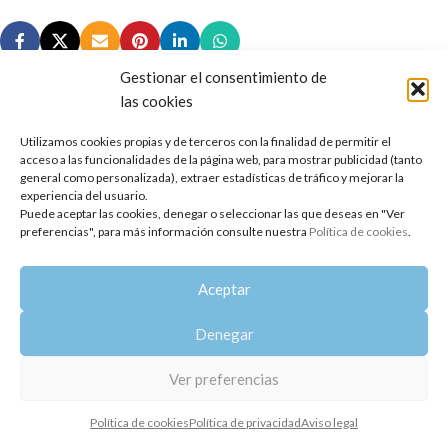
Gestionar el consentimiento de
las cookies
Utilizamos cookies propias y de terceros con la finalidad de permitir el
Copyright 2014-2025
Oshadhi España
.
acceso a las funcionalidades de la página web, para mostrar publicidad (tanto
Todos los derechos reservados.
general como personalizada), extraer estadísticas de tráfico y mejorar la
experiencia del usuario.
Puede aceptar las cookies, denegar o seleccionar las que deseas en "Ver
Política de privacidad
|
Aviso legal
|
Política de cookies
preferencias", para más información consulte nuestra
Política de cookies
.
Aceptar
Denegar
Ver preferencias
Política de cookies
Política de privacidad
Aviso legal