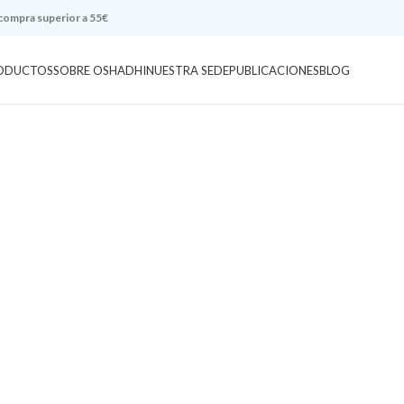
 compra superior a 55€
ODUCTOS
SOBRE OSHADHI
NUESTRA SEDE
PUBLICACIONES
BLOG