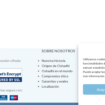
A
SOBRE NOSOTROS
VISÍTA
Utilizamos cookies
exión cifrada:
Nuestra historia
Tienda fís
funcionalidades d
Origen de Oshadhi
Talleres 
extraer estadístic
Oshadhi en el mundo
Tratamien
Puede aceptar las
Compromiso ético
Ayurveda
más información 
Garantías y avales
Jornadas
Localización
Aromatera
Acep
rma segura con: