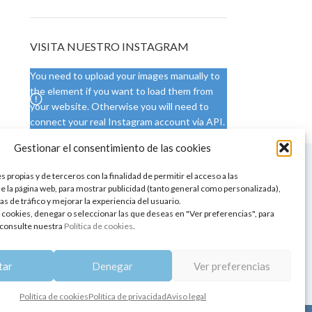
VISITA NUESTRO INSTAGRAM
You need to upload your images manually to
the element if you want to load them from
your website. Otherwise you will need to
connect your real Instagram account via API.
Gestionar el consentimiento de las cookies
 NUESTRA SEDE
CONDICIONES DE USO
 propias y de terceros con la finalidad de permitir el acceso a las
ica
Condiciones generales
e la página web, para mostrar publicidad (tanto general como personalizada),
de aromaterapia
Cambios y devoluciones
as de tráfico y mejorar la experiencia del usuario.
tos de belleza
Formas de pago
 cookies, denegar o seleccionar las que deseas en "Ver preferencias", para
Formas de envío
consulte nuestra
Política de cookies
.
 y showrooms
¿Tienes alguna duda?
pia y bienestar
tar
Denegar
Ver preferencias
Política de cookies
Política de privacidad
Aviso legal