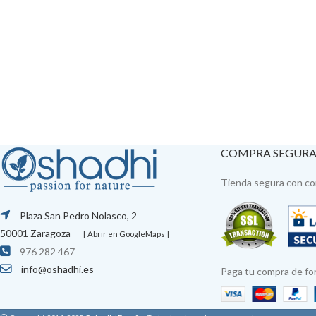
COMPRA SEGUR
Tienda segura con con
Plaza San Pedro Nolasco, 2
50001 Zaragoza
[ Abrir en GoogleMaps ]
976 282 467
info@oshadhi.es
Paga tu compra de fo