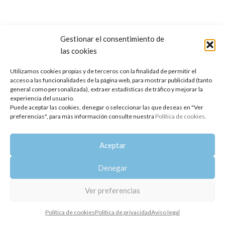
Gestionar el consentimiento de
las cookies
Copyright 2014-2025
Oshadhi España
.
Todos los derechos reservados.
Utilizamos cookies propias y de terceros con la finalidad de permitir el
acceso a las funcionalidades de la página web, para mostrar publicidad (tanto
Política de privacidad
|
Aviso legal
|
Política de cookies
general como personalizada), extraer estadísticas de tráfico y mejorar la
experiencia del usuario.
Puede aceptar las cookies, denegar o seleccionar las que deseas en "Ver
preferencias", para más información consulte nuestra
Política de cookies
.
Aceptar
Denegar
Ver preferencias
Política de cookies
Política de privacidad
Aviso legal