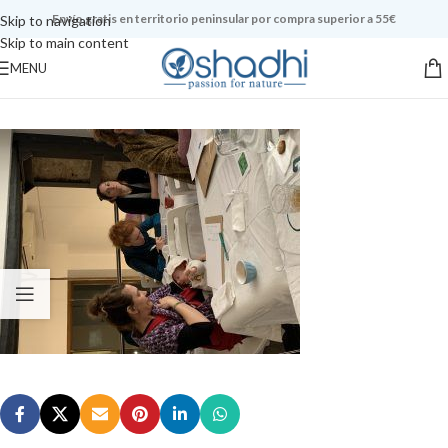
Envío gratis en territorio peninsular por compra superior a 55€
Skip to navigation
Skip to main content
MENU