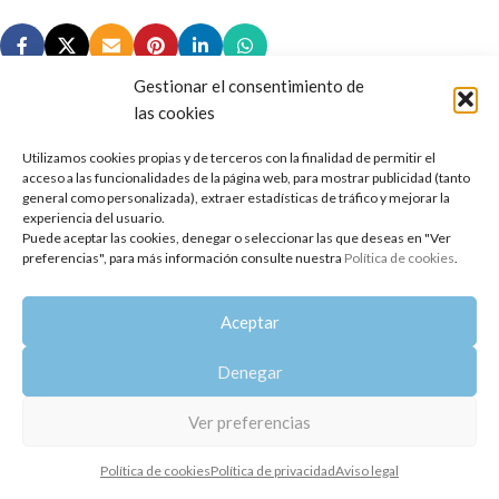
Gestionar el consentimiento de
las cookies
Utilizamos cookies propias y de terceros con la finalidad de permitir el
Copyright 2014-2025
Oshadhi España
.
acceso a las funcionalidades de la página web, para mostrar publicidad (tanto
Todos los derechos reservados.
general como personalizada), extraer estadísticas de tráfico y mejorar la
experiencia del usuario.
Puede aceptar las cookies, denegar o seleccionar las que deseas en "Ver
Política de privacidad
|
Aviso legal
|
Política de cookies
preferencias", para más información consulte nuestra
Política de cookies
.
Aceptar
Denegar
Ver preferencias
Política de cookies
Política de privacidad
Aviso legal