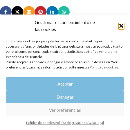
Gestionar el consentimiento de
las cookies
Utilizamos cookies propias y de terceros con la finalidad de permitir el
Copyright 2014-2025
Oshadhi España
.
acceso a las funcionalidades de la página web, para mostrar publicidad (tanto
Todos los derechos reservados.
general como personalizada), extraer estadísticas de tráfico y mejorar la
experiencia del usuario.
Puede aceptar las cookies, denegar o seleccionar las que deseas en "Ver
Política de privacidad
|
Aviso legal
|
Política de cookies
preferencias", para más información consulte nuestra
Política de cookies
.
Aceptar
Denegar
Ver preferencias
Política de cookies
Política de privacidad
Aviso legal