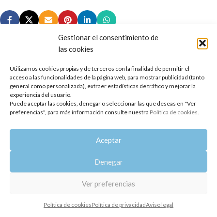
Gestionar el consentimiento de
las cookies
Utilizamos cookies propias y de terceros con la finalidad de permitir el
Copyright 2014-2025
Oshadhi España
.
acceso a las funcionalidades de la página web, para mostrar publicidad (tanto
Todos los derechos reservados.
general como personalizada), extraer estadísticas de tráfico y mejorar la
experiencia del usuario.
Puede aceptar las cookies, denegar o seleccionar las que deseas en "Ver
Política de privacidad
|
Aviso legal
|
Política de cookies
preferencias", para más información consulte nuestra
Política de cookies
.
Aceptar
Denegar
Ver preferencias
Política de cookies
Política de privacidad
Aviso legal