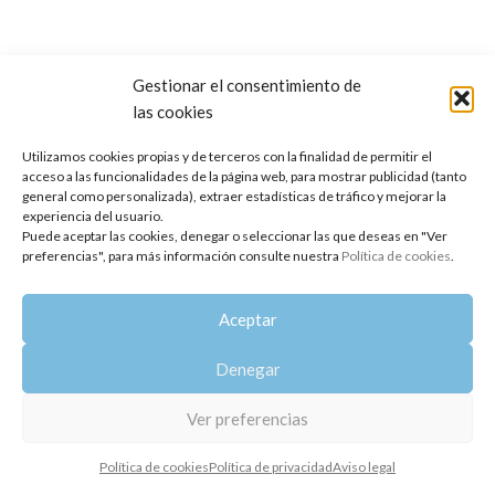
Gestionar el consentimiento de
las cookies
Copyright 2014-2025
Oshadhi España
.
Todos los derechos reservados.
Utilizamos cookies propias y de terceros con la finalidad de permitir el
acceso a las funcionalidades de la página web, para mostrar publicidad (tanto
Política de privacidad
|
Aviso legal
|
Política de cookies
general como personalizada), extraer estadísticas de tráfico y mejorar la
experiencia del usuario.
Puede aceptar las cookies, denegar o seleccionar las que deseas en "Ver
preferencias", para más información consulte nuestra
Política de cookies
.
Aceptar
Denegar
Ver preferencias
Política de cookies
Política de privacidad
Aviso legal