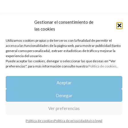
Gestionar el consentimiento de
las cookies
Copyright 2014-2025
Oshadhi España
.
Todos los derechos reservados.
Utilizamos cookies propias y de terceros con la finalidad de permitir el
acceso a las funcionalidades de la página web, para mostrar publicidad (tanto
Política de privacidad
|
Aviso legal
|
Política de cookies
general como personalizada), extraer estadísticas de tráfico y mejorar la
experiencia del usuario.
Puede aceptar las cookies, denegar o seleccionar las que deseas en "Ver
preferencias", para más información consulte nuestra
Política de cookies
.
Aceptar
Denegar
Ver preferencias
Política de cookies
Política de privacidad
Aviso legal