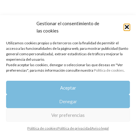
Gestionar el consentimiento de
las cookies
Copyright 2014-2025
Oshadhi España
.
Todos los derechos reservados.
Utilizamos cookies propias y de terceros con la finalidad de permitir el
acceso a las funcionalidades de la página web, para mostrar publicidad (tanto
Política de privacidad
|
Aviso legal
|
Política de cookies
general como personalizada), extraer estadísticas de tráfico y mejorar la
experiencia del usuario.
Puede aceptar las cookies, denegar o seleccionar las que deseas en "Ver
preferencias", para más información consulte nuestra
Política de cookies
.
Aceptar
Denegar
Ver preferencias
Política de cookies
Política de privacidad
Aviso legal