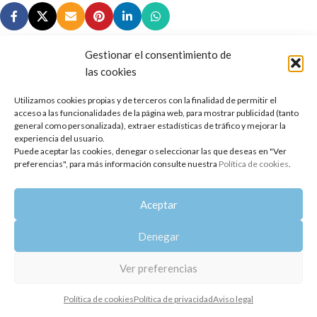
Gestionar el consentimiento de
las cookies
Copyright 2014-2025
Oshadhi España
.
Utilizamos cookies propias y de terceros con la finalidad de permitir el
Todos los derechos reservados.
acceso a las funcionalidades de la página web, para mostrar publicidad (tanto
general como personalizada), extraer estadísticas de tráfico y mejorar la
experiencia del usuario.
Política de privacidad
|
Aviso legal
|
Política de cookies
Puede aceptar las cookies, denegar o seleccionar las que deseas en "Ver
preferencias", para más información consulte nuestra
Política de cookies
.
Aceptar
Denegar
Ver preferencias
Política de cookies
Política de privacidad
Aviso legal