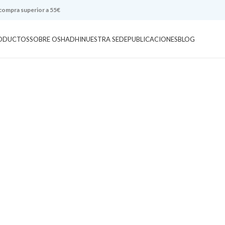
 compra superior a 55€
ODUCTOS
SOBRE OSHADHI
NUESTRA SEDE
PUBLICACIONES
BLOG