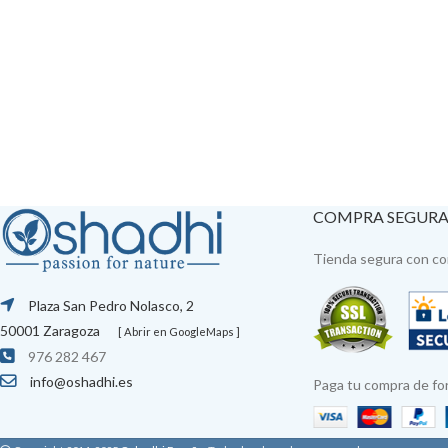
COMPRA SEGUR
Tienda segura con con
Plaza San Pedro Nolasco, 2
50001 Zaragoza
[ Abrir en GoogleMaps ]
976 282 467
info@oshadhi.es
Paga tu compra de fo