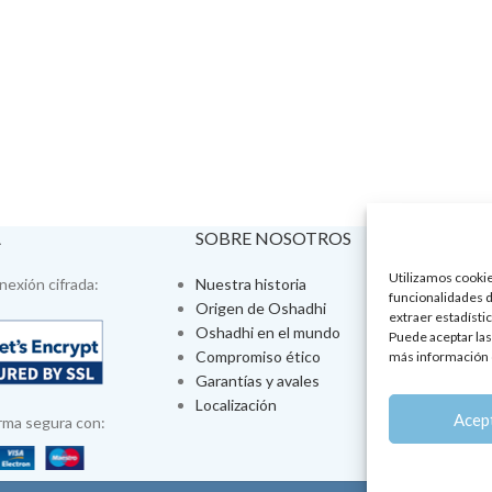
A
SOBRE NOSOTROS
VISÍTA
Utilizamos cookies
exión cifrada:
Nuestra historia
Tienda fís
funcionalidades d
Origen de Oshadhi
Talleres 
extraer estadístic
Oshadhi en el mundo
Tratamien
Puede aceptar las
Compromiso ético
Ayurveda
más información 
Garantías y avales
Jornadas
Localización
Aromatera
Acep
rma segura con: