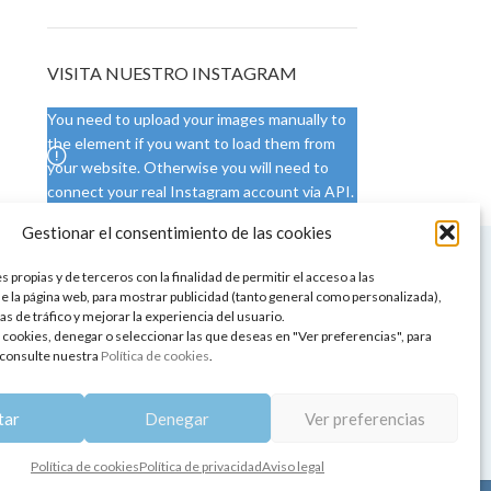
VISITA NUESTRO INSTAGRAM
You need to upload your images manually to
the element if you want to load them from
your website. Otherwise you will need to
connect your real Instagram account via API.
Gestionar el consentimiento de las cookies
 NUESTRA SEDE
CONDICIONES DE USO
 propias y de terceros con la finalidad de permitir el acceso a las
ica
Condiciones generales
e la página web, para mostrar publicidad (tanto general como personalizada),
de aromaterapia
Cambios y devoluciones
as de tráfico y mejorar la experiencia del usuario.
tos de belleza
Formas de pago
 cookies, denegar o seleccionar las que deseas en "Ver preferencias", para
Formas de envío
consulte nuestra
Política de cookies
.
 y showrooms
¿Tienes alguna duda?
pia y bienestar
tar
Denegar
Ver preferencias
Política de cookies
Política de privacidad
Aviso legal