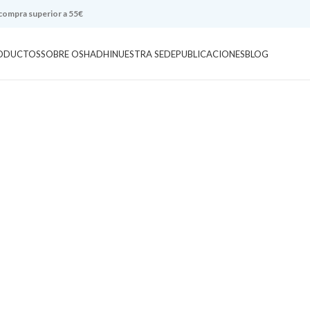
 compra superior a 55€
ODUCTOS
SOBRE OSHADHI
NUESTRA SEDE
PUBLICACIONES
BLOG