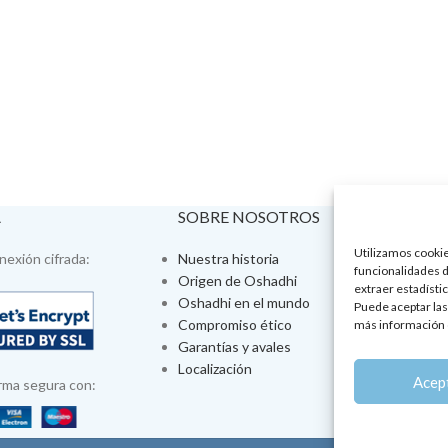
A
SOBRE NOSOTROS
VISÍTA
Utilizamos cookies
exión cifrada:
Nuestra historia
Tienda fís
funcionalidades d
Origen de Oshadhi
Talleres 
extraer estadístic
Oshadhi en el mundo
Tratamien
Puede aceptar las
Compromiso ético
Ayurveda
más información 
Garantías y avales
Jornadas
Localización
Aromatera
Acep
rma segura con: