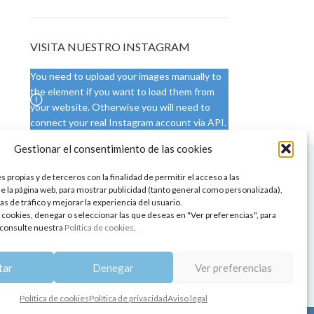
VISITA NUESTRO INSTAGRAM
You need to upload your images manually to
the element if you want to load them from
your website. Otherwise you will need to
connect your real Instagram account via API.
Gestionar el consentimiento de las cookies
 NUESTRA SEDE
CONDICIONES DE USO
 propias y de terceros con la finalidad de permitir el acceso a las
ica
Condiciones generales
e la página web, para mostrar publicidad (tanto general como personalizada),
de aromaterapia
Cambios y devoluciones
as de tráfico y mejorar la experiencia del usuario.
tos de belleza
Formas de pago
 cookies, denegar o seleccionar las que deseas en "Ver preferencias", para
Formas de envío
consulte nuestra
Política de cookies
.
 y showrooms
¿Tienes alguna duda?
pia y bienestar
tar
Denegar
Ver preferencias
Política de cookies
Política de privacidad
Aviso legal