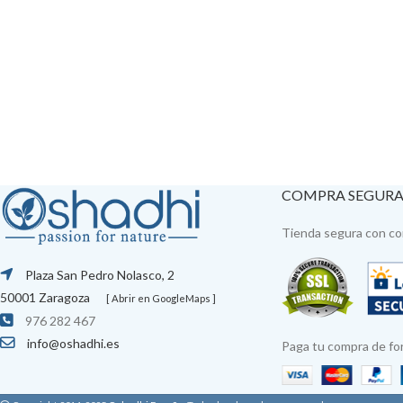
COMPRA SEGUR
Tienda segura con con
Plaza San Pedro Nolasco, 2
50001 Zaragoza
[ Abrir en GoogleMaps ]
976 282 467
info@oshadhi.es
Paga tu compra de fo