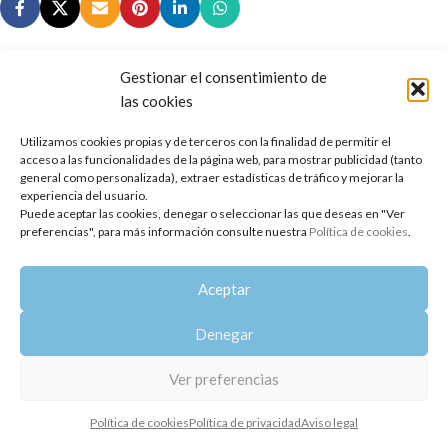
Gestionar el consentimiento de
las cookies
Copyright 2014-2025
Oshadhi España
.
Utilizamos cookies propias y de terceros con la finalidad de permitir el
Todos los derechos reservados.
acceso a las funcionalidades de la página web, para mostrar publicidad (tanto
general como personalizada), extraer estadísticas de tráfico y mejorar la
Política de privacidad
|
Aviso legal
|
Política de cookies
experiencia del usuario.
Puede aceptar las cookies, denegar o seleccionar las que deseas en "Ver
preferencias", para más información consulte nuestra
Política de cookies
.
Aceptar
Denegar
Ver preferencias
Política de cookies
Política de privacidad
Aviso legal