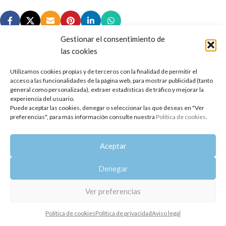
Gestionar el consentimiento de
las cookies
Utilizamos cookies propias y de terceros con la finalidad de permitir el
Copyright 2014-2025
Oshadhi España
.
acceso a las funcionalidades de la página web, para mostrar publicidad (tanto
Todos los derechos reservados.
general como personalizada), extraer estadísticas de tráfico y mejorar la
experiencia del usuario.
Puede aceptar las cookies, denegar o seleccionar las que deseas en "Ver
Política de privacidad
|
Aviso legal
|
Política de cookies
preferencias", para más información consulte nuestra
Política de cookies
.
Aceptar
Denegar
Ver preferencias
Política de cookies
Política de privacidad
Aviso legal