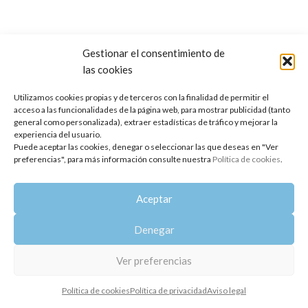
Gestionar el consentimiento de
las cookies
Copyright 2014-2025
Oshadhi España
.
Todos los derechos reservados.
Utilizamos cookies propias y de terceros con la finalidad de permitir el
acceso a las funcionalidades de la página web, para mostrar publicidad (tanto
Política de privacidad
|
Aviso legal
|
Política de cookies
general como personalizada), extraer estadísticas de tráfico y mejorar la
experiencia del usuario.
Puede aceptar las cookies, denegar o seleccionar las que deseas en "Ver
preferencias", para más información consulte nuestra
Política de cookies
.
Aceptar
Denegar
Ver preferencias
Política de cookies
Política de privacidad
Aviso legal