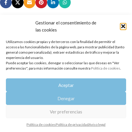
Gestionar el consentimiento de
las cookies
Copyright 2014-2025
Oshadhi España
.
Utilizamos cookies propias y de terceros con la finalidad de permitir el
Todos los derechos reservados.
acceso a las funcionalidades de la página web, para mostrar publicidad (tanto
general como personalizada), extraer estadísticas de tráfico y mejorar la
Política de privacidad
|
Aviso legal
|
Política de cookies
experiencia del usuario.
Puede aceptar las cookies, denegar o seleccionar las que deseas en "Ver
preferencias", para más información consulte nuestra
Política de cookies
.
Aceptar
Denegar
Ver preferencias
Política de cookies
Política de privacidad
Aviso legal