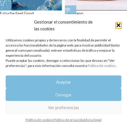
Estuche Feel Good
AGOTADO
Estuche Forest Walk (un paseo por
Gestionar el consentimiento de
32,50
€
el bosque)
las cookies
32,50
€
Utilizamos cookies propias y de terceros con la finalidad de permitir el
Copyright 2014-2025
Oshadhi España
.
acceso a las funcionalidades de la página web, para mostrar publicidad (tanto
Todos los derechos reservados.
general como personalizada), extraer estadísticas de tráfico y mejorar la
experiencia del usuario.
Política de privacidad
|
Aviso legal
|
Política de cookies
Puede aceptar las cookies, denegar o seleccionar las que deseas en "Ver
preferencias", para más información consulte nuestra
Política de cookies
.
Aceptar
Denegar
Ver preferencias
Política de cookies
Política de privacidad
Aviso legal