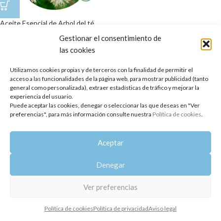
Aceite Esencial de Arbol del té
Gestionar el consentimiento de
10,95
€
las cookies
Copyright 2014-2025
Oshadhi España
.
Todos los derechos reservados.
Utilizamos cookies propias y de terceros con la finalidad de permitir el
acceso a las funcionalidades de la página web, para mostrar publicidad (tanto
Política de privacidad
|
Aviso legal
|
Política de cookies
general como personalizada), extraer estadísticas de tráfico y mejorar la
experiencia del usuario.
Puede aceptar las cookies, denegar o seleccionar las que deseas en "Ver
preferencias", para más información consulte nuestra
Política de cookies
.
Aceptar
Denegar
Ver preferencias
Política de cookies
Política de privacidad
Aviso legal