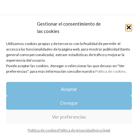
Gestionar el consentimiento de
las cookies
Copyright 2014-2025
Oshadhi España
.
Todos los derechos reservados.
Utilizamos cookies propias y de terceros con la finalidad de permitir el
acceso a las funcionalidades de la página web, para mostrar publicidad (tanto
Política de privacidad
|
Aviso legal
|
Política de cookies
general como personalizada), extraer estadísticas de tráfico y mejorar la
experiencia del usuario.
Puede aceptar las cookies, denegar o seleccionar las que deseas en "Ver
preferencias", para más información consulte nuestra
Política de cookies
.
Aceptar
Denegar
Ver preferencias
Política de cookies
Política de privacidad
Aviso legal