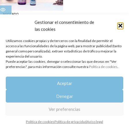
AGOTADO
Estuche de regalo Sleep Well
Gestionar el consentimiento de
las cookies
36,55
€
Copyright 2014-2025
Oshadhi España
.
Utilizamos cookies propias y de terceros con la finalidad de permitir el
Todos los derechos reservados.
acceso a las funcionalidades de la página web, para mostrar publicidad (tanto
general como personalizada), extraer estadísticas de tráfico y mejorar la
Política de privacidad
|
Aviso legal
|
Política de cookies
experiencia del usuario.
Puede aceptar las cookies, denegar o seleccionar las que deseas en "Ver
preferencias", para más información consulte nuestra
Política de cookies
.
Aceptar
Denegar
Ver preferencias
Política de cookies
Política de privacidad
Aviso legal