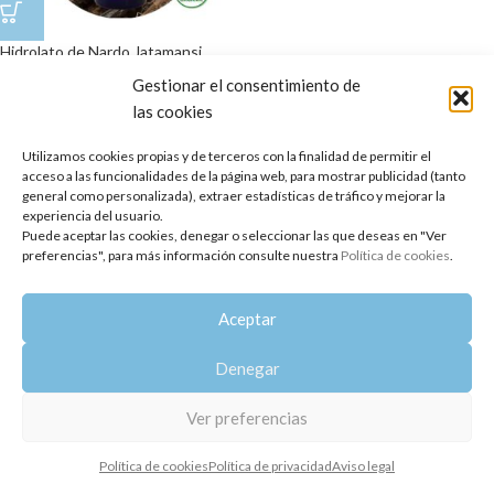
Hidrolato de Nardo Jatamansi
Gestionar el consentimiento de
20,10
€
las cookies
Copyright 2014-2025
Oshadhi España
.
Todos los derechos reservados.
Utilizamos cookies propias y de terceros con la finalidad de permitir el
acceso a las funcionalidades de la página web, para mostrar publicidad (tanto
Política de privacidad
|
Aviso legal
|
Política de cookies
general como personalizada), extraer estadísticas de tráfico y mejorar la
experiencia del usuario.
Puede aceptar las cookies, denegar o seleccionar las que deseas en "Ver
preferencias", para más información consulte nuestra
Política de cookies
.
Aceptar
Denegar
Ver preferencias
Política de cookies
Política de privacidad
Aviso legal