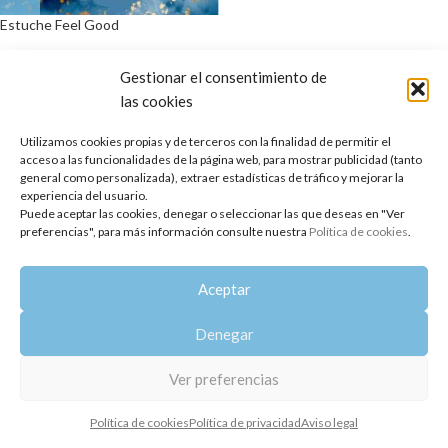
Estuche Feel Good
32,50
€
Gestionar el consentimiento de
las cookies
Copyright 2014-2025
Oshadhi España
.
Todos los derechos reservados.
Utilizamos cookies propias y de terceros con la finalidad de permitir el
acceso a las funcionalidades de la página web, para mostrar publicidad (tanto
Política de privacidad
|
Aviso legal
|
Política de cookies
general como personalizada), extraer estadísticas de tráfico y mejorar la
experiencia del usuario.
Puede aceptar las cookies, denegar o seleccionar las que deseas en "Ver
preferencias", para más información consulte nuestra
Política de cookies
.
Aceptar
Denegar
Ver preferencias
Política de cookies
Política de privacidad
Aviso legal