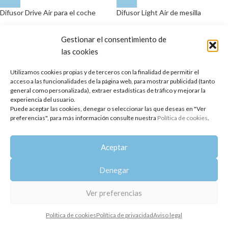
Difusor Drive Air para el coche
Difusor Light Air de mesilla
22,95
€
37,50
€
Gestionar el consentimiento de
las cookies
Utilizamos cookies propias y de terceros con la finalidad de permitir el
acceso a las funcionalidades de la página web, para mostrar publicidad (tanto
general como personalizada), extraer estadísticas de tráfico y mejorar la
experiencia del usuario.
Puede aceptar las cookies, denegar o seleccionar las que deseas en "Ver
preferencias", para más información consulte nuestra
Política de cookies
.
Aceptar
Repuesto Difusor Esencias CoolAir
Repuesto Light Air de mesilla
Denegar
6,59
€
4,85
€
Copyright 2014-2025
Oshadhi España
.
Ver preferencias
Todos los derechos reservados.
Política de cookies
Política de privacidad
Aviso legal
Política de privacidad
|
Aviso legal
|
Política de cookies