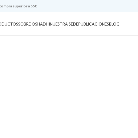
 compra superior a 55€
ODUCTOS
SOBRE OSHADHI
NUESTRA SEDE
PUBLICACIONES
BLOG