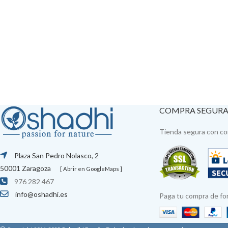
COMPRA SEGUR
Tienda segura con con
Plaza San Pedro Nolasco, 2
50001 Zaragoza
[ Abrir en GoogleMaps ]
976 282 467
info@oshadhi.es
Paga tu compra de fo