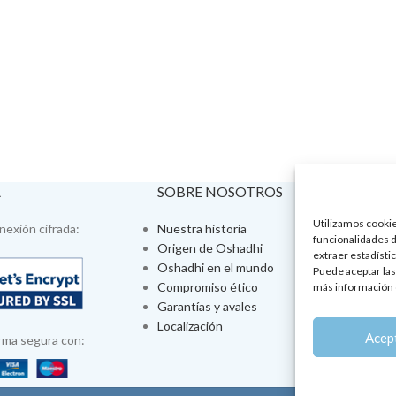
A
SOBRE NOSOTROS
VISÍTA
Utilizamos cookies
exión cifrada:
Nuestra historia
Tienda fís
funcionalidades d
Origen de Oshadhi
Talleres 
extraer estadístic
Oshadhi en el mundo
Tratamien
Puede aceptar las
Compromiso ético
Ayurveda
más información 
Garantías y avales
Jornadas
Localización
Aromatera
Acep
rma segura con: