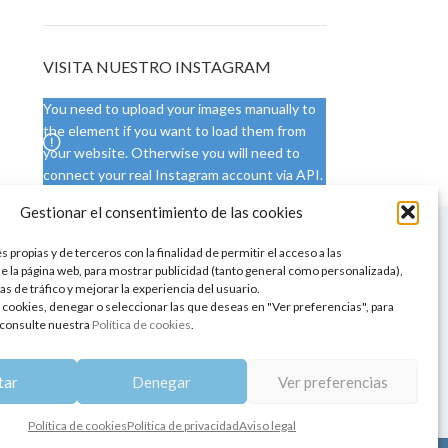
VISITA NUESTRO INSTAGRAM
You need to upload your images manually to
the element if you want to load them from
your website. Otherwise you will need to
connect your real Instagram account via API.
Gestionar el consentimiento de las cookies
 NUESTRA SEDE
CONDICIONES DE USO
 propias y de terceros con la finalidad de permitir el acceso a las
ica
Condiciones generales
e la página web, para mostrar publicidad (tanto general como personalizada),
de aromaterapia
Cambios y devoluciones
as de tráfico y mejorar la experiencia del usuario.
tos de belleza
Formas de pago
 cookies, denegar o seleccionar las que deseas en "Ver preferencias", para
Formas de envío
consulte nuestra
Política de cookies
.
 y showrooms
¿Tienes alguna duda?
pia y bienestar
tar
Denegar
Ver preferencias
Política de cookies
Política de privacidad
Aviso legal