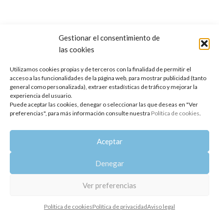
Gestionar el consentimiento de
las cookies
Copyright 2014-2025
Oshadhi España
.
Todos los derechos reservados.
Utilizamos cookies propias y de terceros con la finalidad de permitir el
acceso a las funcionalidades de la página web, para mostrar publicidad (tanto
Política de privacidad
|
Aviso legal
|
Política de cookies
general como personalizada), extraer estadísticas de tráfico y mejorar la
experiencia del usuario.
Puede aceptar las cookies, denegar o seleccionar las que deseas en "Ver
preferencias", para más información consulte nuestra
Política de cookies
.
Aceptar
Denegar
Ver preferencias
Política de cookies
Política de privacidad
Aviso legal