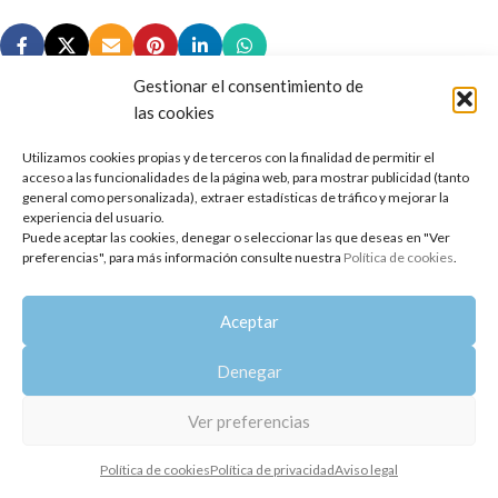
Gestionar el consentimiento de
las cookies
Utilizamos cookies propias y de terceros con la finalidad de permitir el
Copyright 2014-2025
Oshadhi España
.
acceso a las funcionalidades de la página web, para mostrar publicidad (tanto
Todos los derechos reservados.
general como personalizada), extraer estadísticas de tráfico y mejorar la
experiencia del usuario.
Puede aceptar las cookies, denegar o seleccionar las que deseas en "Ver
Política de privacidad
|
Aviso legal
|
Política de cookies
preferencias", para más información consulte nuestra
Política de cookies
.
Aceptar
Denegar
Ver preferencias
Política de cookies
Política de privacidad
Aviso legal