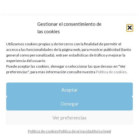
Gestionar el consentimiento de
las cookies
Copyright 2014-2025
Oshadhi España
.
Todos los derechos reservados.
Utilizamos cookies propias y de terceros con la finalidad de permitir el
acceso a las funcionalidades de la página web, para mostrar publicidad (tanto
Política de privacidad
|
Aviso legal
|
Política de cookies
general como personalizada), extraer estadísticas de tráfico y mejorar la
experiencia del usuario.
Puede aceptar las cookies, denegar o seleccionar las que deseas en "Ver
preferencias", para más información consulte nuestra
Política de cookies
.
Aceptar
Denegar
Ver preferencias
Política de cookies
Política de privacidad
Aviso legal