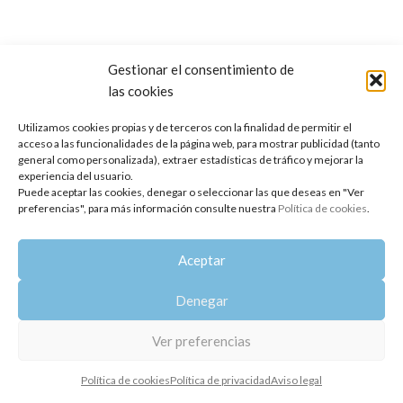
Gestionar el consentimiento de
las cookies
Copyright 2014-2025
Oshadhi España
.
Todos los derechos reservados.
Utilizamos cookies propias y de terceros con la finalidad de permitir el
acceso a las funcionalidades de la página web, para mostrar publicidad (tanto
Política de privacidad
|
Aviso legal
|
Política de cookies
general como personalizada), extraer estadísticas de tráfico y mejorar la
experiencia del usuario.
Puede aceptar las cookies, denegar o seleccionar las que deseas en "Ver
preferencias", para más información consulte nuestra
Política de cookies
.
Aceptar
Denegar
Ver preferencias
Política de cookies
Política de privacidad
Aviso legal